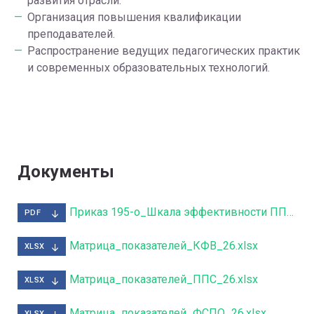
развития отрасли.
Организация повышения квалификации
преподавателей.
Распространение ведущих педагогических практик
и современных образовательных технологий.
Документы
Приказ 195-о_Шкала эффективности ППС_26.pdf
PDF
Матрица_показателей_КФВ_26.xlsx
XLSX
Матрица_показателей_ППС_26.xlsx
XLSX
Матрица_показателей_ФСПО_26.xlsx
XLSX