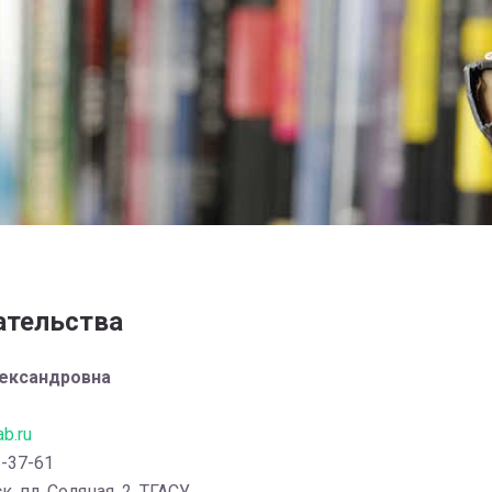
ательства
ександровна
b.ru
5-37-61
к, пл. Соляная, 2, ТГАСУ