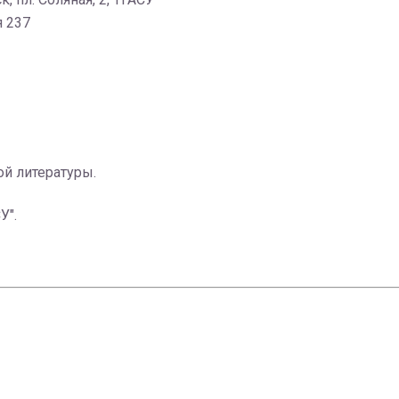
я 237
ой литературы.
У".