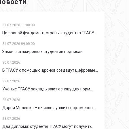
Новости
31.07.2026 11:00:00
Цифровой фундамент страны: студентка ТГАСУ…
31.07.2026 09:00:00
Закон о стажировках студентов подписан…
30.07.2026
В ТГАСУ с помощью дронов создадут цифровые…
29.07.2026
Учёные ТГАСУ закладывают основу для норм…
роект
Проект
28.07.2026
Жилое здание
Крытый р
Дарья Мелешко – в числе лучших спортсменов…
Классен Ксения Александровна,
Классен Кс
28.07.2026
Архитектурный факультет, Магистратура, 1
Архитектурн
Два диплома: студенты ТГАСУ могут получить…
курс
курс