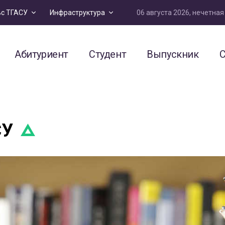
06 августа 2026, нечетна
ьс ТГАСУ
Инфраструктура
Абитуриент
Студент
Выпускник
С
СУ