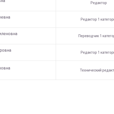
вна
Редактор
еевна
Редактор 1 категор
иленовна
Переводчик 1 катего
ровна
Редактор 1 категор
ровна
Технический редак