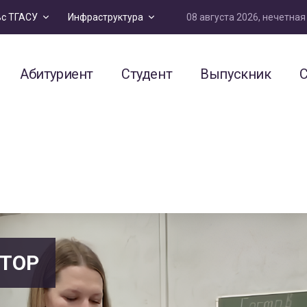
08 августа 2026, нечетна
ьс ТГАСУ
Инфраструктура
Абитуриент
Студент
Выпускник
С
ТОР