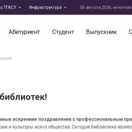
06 августа 2026, нечетна
ьс ТГАСУ
Инфраструктура
Абитуриент
Студент
Выпускник
С
иотек!
библиотек!
амые искренние поздравления с профессиональным пр
ории и культуры всего общества. Сегодня библиотека явля