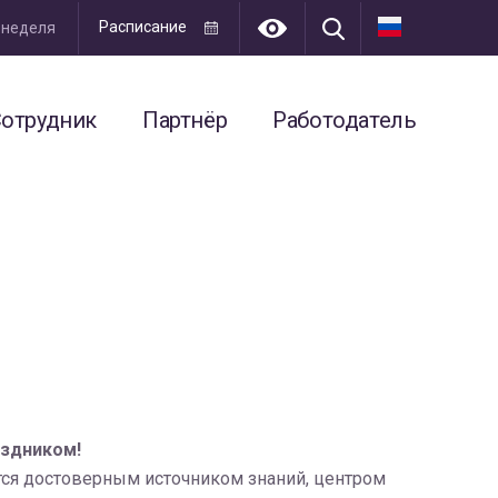
Расписание
я неделя
отрудник
Партнёр
Работодатель
аздником!
ется достоверным источником знаний, центром