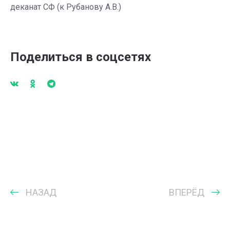
деканат СФ (к Рубанову А.В.)
Поделиться в соцсетях
НАЗАД
ВПЕРЁД