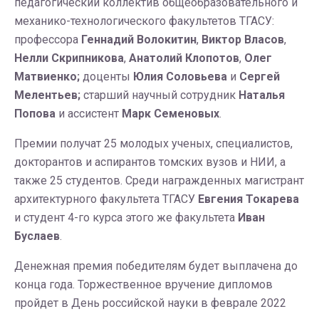
педагогический коллектив общеобразовательного и
механико-технологического факультетов ТГАСУ:
профессора
Геннадий Волокитин
,
Виктор Власов
,
Нелли Скрипникова
,
Анатолий Клопотов
,
Олег
Матвиенко;
доценты
Юлия Соловьева
и
Сергей
Мелентьев;
старший научный сотрудник
Наталья
Попова
и ассистент
Марк Семеновых
.
Премии получат 25 молодых ученых, специалистов,
докторантов и аспирантов томских вузов и НИИ, а
также 25 студентов. Среди награжденных магистрант
архитектурного факультета ТГАСУ
Евгения Токарева
и студент 4-го курса этого же факультета
Иван
Буслаев
.
Денежная премия победителям будет выплачена до
конца года. Торжественное вручение дипломов
пройдет в День российской науки в феврале 2022