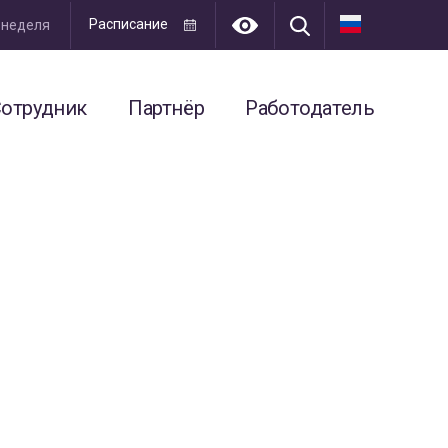
Расписание
я неделя
отрудник
Партнёр
Работодатель