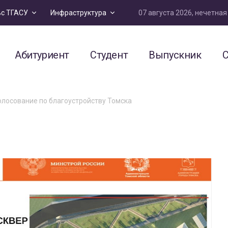
07 августа 2026, нечетна
ьс ТГАСУ
Инфраструктура
Абитуриент
Студент
Выпускник
С
олосование по благоустройству Томска