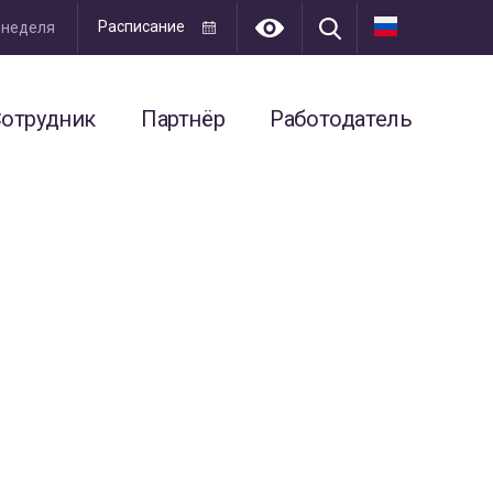
Расписание
я неделя
отрудник
Партнёр
Работодатель