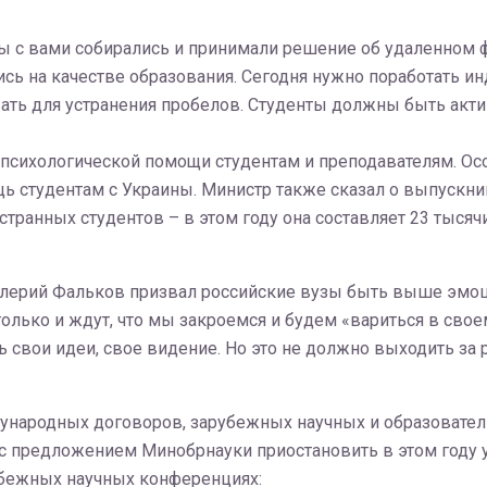
 мы с вами собирались и принимали решение об удаленном 
ь на качестве образования. Сегодня нужно поработать ин
вать для устранения пробелов. Студенты должны быть ак
 психологической помощи студентам и преподавателям. О
щь студентам с Украины. Министр также сказал о выпускн
транных студентов – в этом году она составляет 23 тысяч
алерий Фальков призвал российские вузы быть выше эмоци
только и ждут, что мы закроемся и будем «вариться в свое
 свои идеи, свое видение. Но это не должно выходить за
ународных договоров, зарубежных научных и образовател
 с предложением Минобрнауки приостановить в этом году 
убежных научных конференциях: