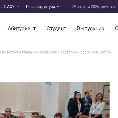
09 августа 2026, нечетна
ьс ТГАСУ
Инфраструктура
Абитуриент
Студент
Выпускник
С
е во встрече главы Минобрнауки с ректорами российских вузов