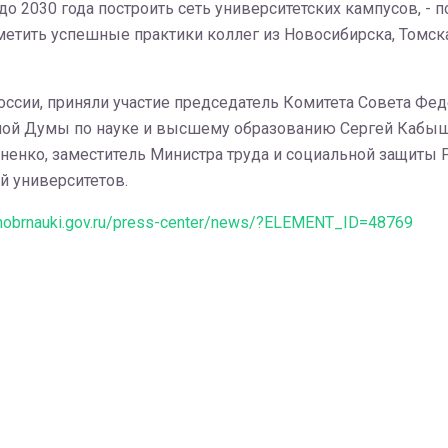
 2030 года построить сеть университетских кампусов, - п
етить успешные практики коллег из Новосибирска, Томска,
оссии, приняли участие председатель Комитета Совета Фед
ной Думы по науке и высшему образованию Сергей Кабыше
енко, заместитель Министра труда и социальной защиты Р
й университетов.
inobrnauki.gov.ru/press-center/news/?ELEMENT_ID=48769