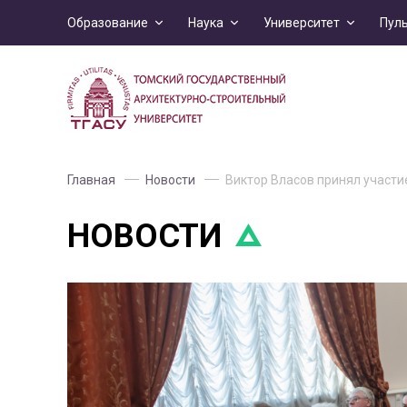
Образование
Наука
Университет
Пул
Главная
Новости
Виктор Власов принял участи
НОВОСТИ