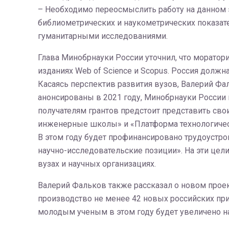
– Необходимо переосмыслить работу на данном э
библиометрических и наукометрических показат
гуманитарными исследованиями.
Глава Минобрнауки России уточнил, что моратор
изданиях Web of Science и Scopus. Россия должн
Касаясь перспектив развития вузов, Валерий Фал
анонсированы в 2021 году, Минобрнауки России 
получателям грантов предстоит представить св
инженерные школы» и «Платформа технологичес
В этом году будет профинансировано трудоустр
научно-исследовательские позиции». На эти цели
вузах и научных организациях.
Валерий Фальков также рассказал о новом проек
производство не менее 42 новых российских пр
молодым ученым в этом году будет увеличено на