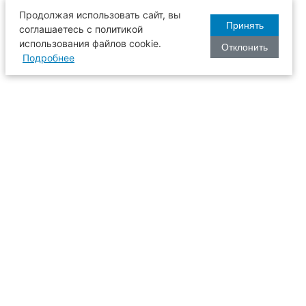
Продолжая использовать сайт, вы
Принять
соглашаетесь с политикой
использования файлов cookie.
Отклонить
Подробнее
оизводства
634003, г. Томск, пл. Соляная, 2,
ТГАСУ, корпус 2, 1 этаж, аудитория
2-61
109