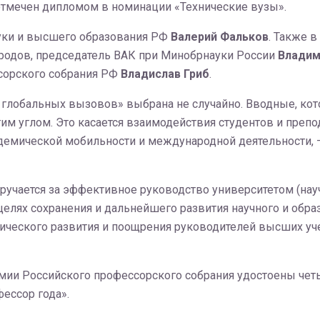
отмечен дипломом в номинации «Технические вузы».
ауки и высшего образования РФ
Валерий Фальков
. Также 
родов, председатель ВАК при Минобрнауки России
Владим
сорского собрания РФ
Владислав Гриб
.
 глобальных вызовов» выбрана не случайно. Вводные, кот
гим углом. Это касается взаимодействия студентов и преп
демической мобильности и международной деятельности, 
учается за эффективное руководство университетом (науч
 целях сохранения и дальнейшего развития научного и обр
ического развития и поощрения руководителей высших уче
емии Российского профессорского собрания удостоены чет
фессор года».