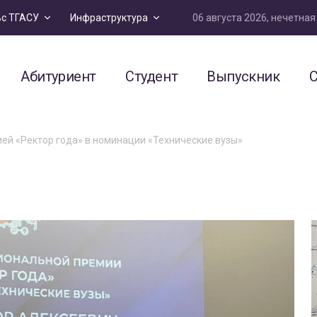
06 августа 2026, нечетна
ьс ТГАСУ
Инфраструктура
Абитуриент
Студент
Выпускник
С
ей «Ректор года» в номинации «Технические вузы»