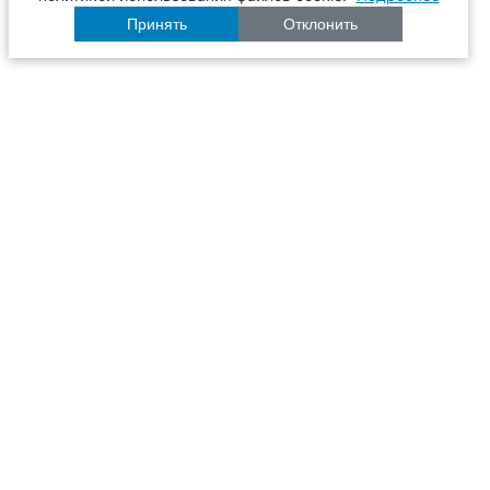
Принять
Отклонить
Расписание
Образование
Наука
Университет
Пульс ТГАСУ
Инфраструктура