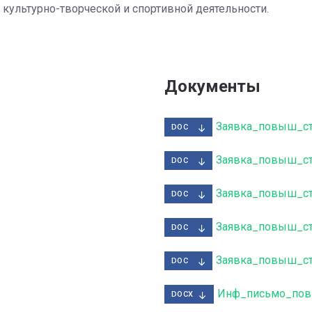
 культурно-творческой и спортивной деятельности.
Документы
Заявка_повыш_ст
DOC
Заявка_повыш_ст
DOC
Заявка_повыш_ст
DOC
Заявка_повыш_ст
DOC
Заявка_повыш_ст
DOC
Инф_письмо_пов
DOCX