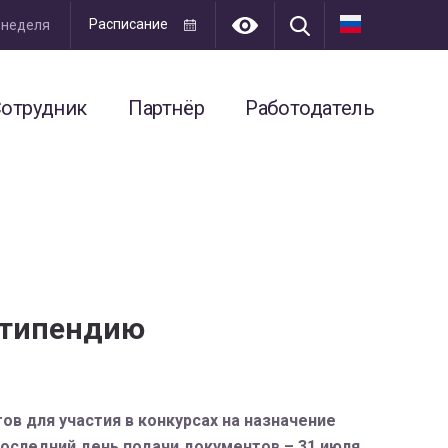
Расписание
я неделя
отрудник
Партнёр
Работодатель
стипендию
в для участия в конкурсах на назначение
оследний день подачи документов – 31 июля.