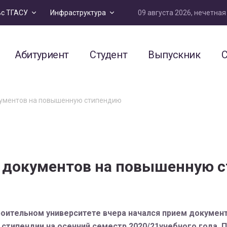
09 августа 2026, нечетна
ьс ТГАСУ
Инфраструктура
Абитуриент
Студент
Выпускник
С
кументов на повышенную стипендию
м документов на повышенную 
ительном университете вчера начался прием документо
типендии на осенний семестр 2020/21учебного года. П