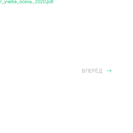
п_учеба_осень_2020.pdf
ВПЕРЁД