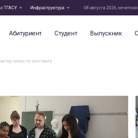
08 августа 2026, нечетна
ьс ТГАСУ
Инфраструктура
Абитуриент
Студент
Выпускник
С
стер-класс по скетчингу