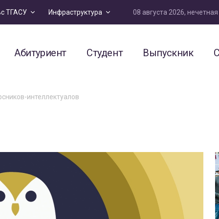
08 августа 2026, нечетна
ьс ТГАСУ
Инфраструктура
Абитуриент
Студент
Выпускник
С
рсников-интеллектуалов