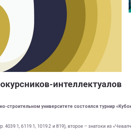
вокурсников-интеллектуалов
но-строительном университете состоялся турнир «Кубок
4039.1, 6119.1, 1019.2 и 819), второе – знатоки из «Чевапчи