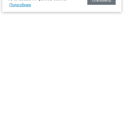
Отклонить
Подробнее
оизводства
634003, г. Томск, пл. Соляная, 2,
ТГАСУ, корпус 2, 1 этаж, аудитория
2-61
109
иссия
+7 (3822) 65-36-93
+7 (3822) 90-33-06
6-93
pk@tsuab.ru