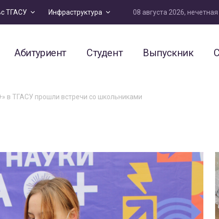
08 августа 2026, нечетна
ьс ТГАСУ
Инфраструктура
Абитуриент
Студент
Выпускник
С
+» в ТГАСУ прошли встречи со школьниками