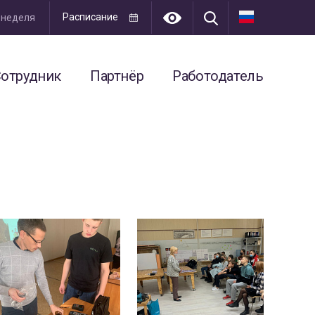
Расписание
я неделя
отрудник
Партнёр
Работодатель