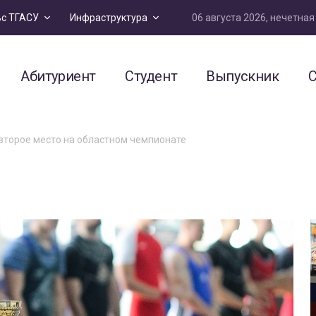
06 августа 2026, нечетна
ьс ТГАСУ
Инфраструктура
Абитуриент
Студент
Выпускник
С
второе место на областном чемпионате