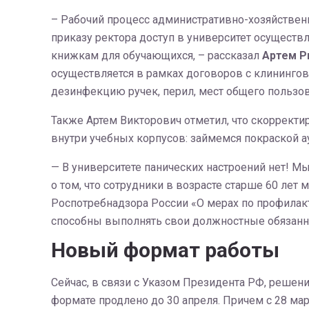
– Рабочий процесс административно-хозяйственн
приказу ректора доступ в университет осуществ
книжкам для обучающихся, – рассказал
Артем 
осуществляется в рамках договоров с клининго
дезинфекцию ручек, перил, мест общего пользова
Также Артем Викторович отметил, что скоррект
внутри учебных корпусов: займемся покраской ау
— В университете панических настроений нет! 
о том, что сотрудники в возрасте старше 60 лет
Роспотребнадзора России «О мерах по профилак
способны выполнять свои должностные обязаннос
Новый формат работы
Сейчас, в связи с Указом Президента РФ, решен
формате продлено до 30 апреля. Причем с 28 мар