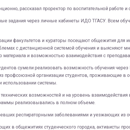
нционно, рассказал проректор по воспитательной работе 
ные задания через личные кабинеты ИДО ТГАСУ. Всем об
ации факультетов и кураторы посещают общежития для и
блемах с дистанционной системой обучения и выясняют мн
го материала и возможностью взаимодействия с преподава
удентов сумели реализовать возможность обучения через 
з профсоюзной организации студентов, проживающие в о
и использовании системы.
 технических возможностей и на уровень взаимодействия 
раммы реализовывались в полном объеме.
олевших респираторными заболеваниями и уезжающих из 
ающих в общежитиях студенческого городка, активисты пр