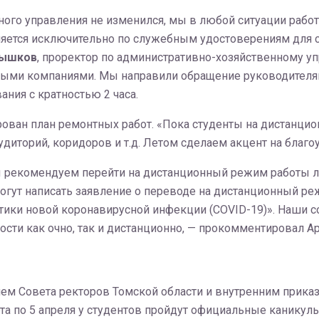
ого управления не изменился, мы в любой ситуации работ
ляется исключительно по служебным удостоверениям для с
Рышков
, проректор по административно-хозяйственному у
выми компаниями. Мы направили обращение руководителя
ния с кратностью 2 часа.
ирован план ремонтных работ. «Пока студенты на дистанц
диторий, коридоров и т.д. Летом сделаем акцент на благо
Мы рекомендуем перейти на дистанционный режим работы 
 могут написать заявление о переводе на дистанционный р
тики новой коронавирусной инфекции (COVID-19)». Наши с
ти как очно, так и дистанционно, — прокомментировал А
ием Совета ректоров Томской области и внутренним прика
та по 5 апреля у студентов пройдут официальные каникулы