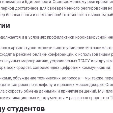
внимания и бдительности. Своевременному реагированию 
период достаточное для своевременного реагирования на
 безопасности и повышенной готовности в высоком работ
гии
одолжается и в условиях профилактики коронавирусной ин
ного архитектурно-строительного университета занимаютс
исходят в режиме онлайн-конференций, с использованием
гих научных мероприятиях, устраиваемых ТГАСУ или други
бора всех средств современных цифровых коммуникаций.
чиками, обсуждение технических вопросов – мы также пе
дать вопросы по телефону и в разных мессенджерах. Стои
сла скорость обмена данными и принятия решений. Мы пл
оммуникационных инструментов, – рассказал проректор Т
у студентов