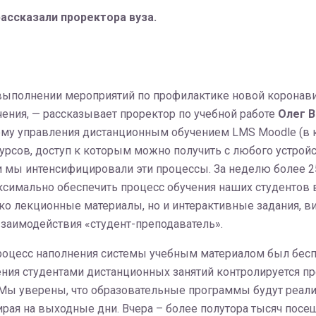
ассказали проректора вуза.
О выполнении мероприятий по профилактике новой коронав
ения, — рассказывает проректор по учебной работе
Олег В
ему управления дистанционным обучением LMS Moodle (в
 курсов, доступ к которым можно получить с любого устрой
и мы интенсифицировали эти процессы. За неделю более 
аксимально обеспечить процесс обучения наших студентов
ько лекционные материалы, но и интерактивные задания, 
заимодействия «студент-преподаватель».
 процесс наполнения системы учебным материалом был бе
ния студентами дистанционных занятий контролируется пр
. Мы уверены, что образовательные программы будут реа
рая на выходные дни. Вчера – более полутора тысяч посещ