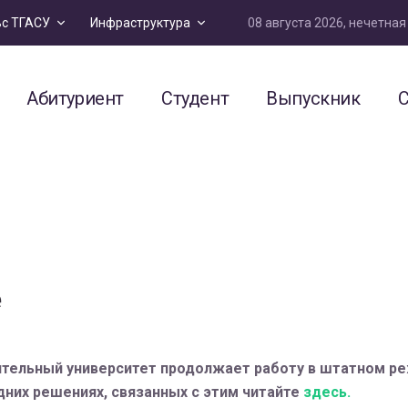
08 августа 2026, нечетна
ьс ТГАСУ
Инфраструктура
Абитуриент
Студент
Выпускник
С
е
тельный университет продолжает работу в штатном ре
дних решениях, связанных с этим читайте
здесь.