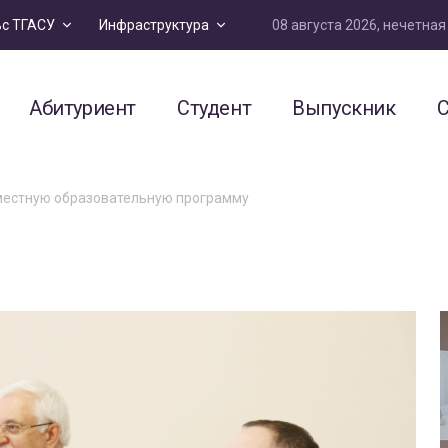
08 августа 2026, нечетна
ьс ТГАСУ
Инфраструктура
Абитуриент
Студент
Выпускник
С
местную образовательную программу