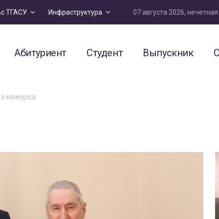
07 августа 2026, нечетна
ьс ТГАСУ
Инфраструктура
Абитуриент
Студент
Выпускник
С
о конкурса