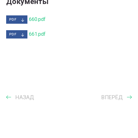
Документы
660.pdf
PDF
661.pdf
PDF
НАЗАД
ВПЕРЁД