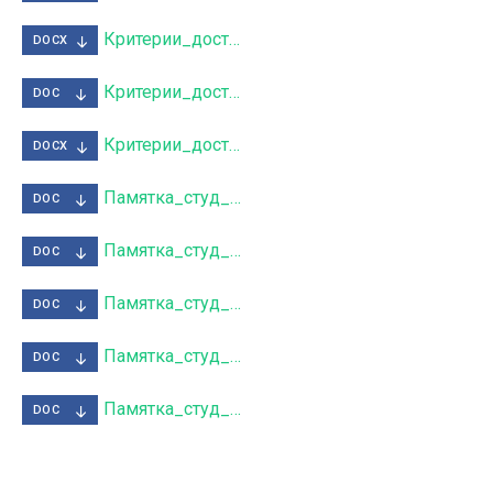
Критерии_достиж_стип_обществ_весна_2021.docx
DOCX
Критерии_достиж_стип_спорт_весна_2021.doc
DOC
Критерии_достиж_стип_учеб_весна_2021.docx
DOCX
Памятка_студ_стип_культ_весна_2021.doc
DOC
Памятка_студ_стип_наука_весна_2021.doc
DOC
Памятка_студ_стип_обществ_весна_2021.doc
DOC
Памятка_студ_стип_спорт_весна_2021.doc
DOC
Памятка_студ_стип_учеба_весна_2021.doc
DOC