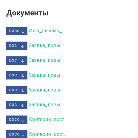
Документы
Инф_письмо_повыш_стип_2020-21.docx
DOCX
Заявка_повыш_стип_наука_весна_2021.doc
DOC
Заявка_повыш_стип_обществ_весна_2021.doc
DOC
Заявка_повыш_стип_спорт_весна_2021.doc
DOC
Заявка_повыш_стип_твор_весна_2020.doc
DOC
Заявка_повыш_стип_учеба_весна_2021.doc
DOC
Критерии_достиж_стип_культ_весна_2021.docx
DOCX
Критерии_достиж_стип_наука_весна_2021.docx
DOCX