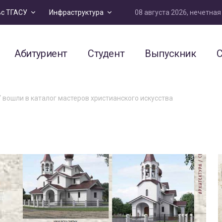
08 августа 2026, нечетна
ьс ТГАСУ
Инфраструктура
Абитуриент
Студент
Выпускник
С
вошли в каталог мастеров христианского искусства