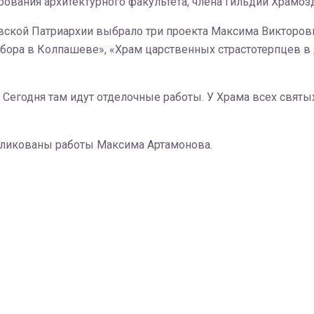
ования архитектурного факультета, члена Гильдии Храмо
вской Патриархии выбрало три проекта Максима Викторови
бора в Колпашеве», «Храм царственных страстотерпцев в 
Сегодня там идут отделочные работы. У Храма всех святы
публикованы работы Максима Артамонова.