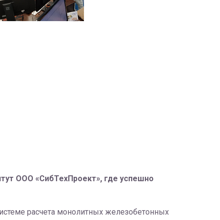
итут ООО «СибТехПроект», где успешно
системе расчета монолитных железобетонных