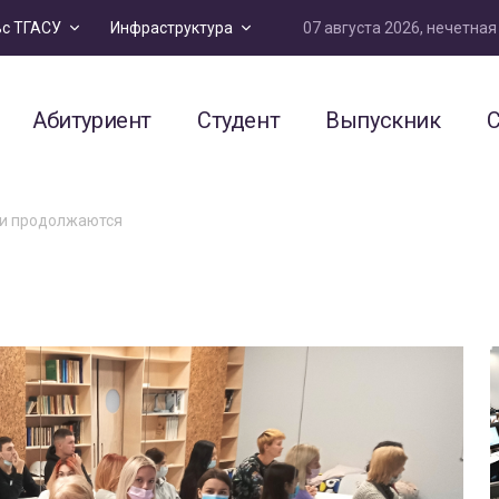
07 августа 2026, нечетна
ьс ТГАСУ
Инфраструктура
Абитуриент
Студент
Выпускник
С
и продолжаются