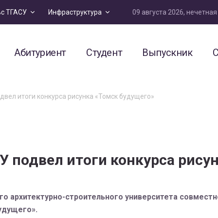
09 августа 2026, нечетна
ьс ТГАСУ
Инфраструктура
Абитуриент
Студент
Выпускник
С
вел итоги конкурса рисунка «Томск будущего»
 подвел итоги конкурса рису
о архитектурно-строительного университета совместн
удущего».