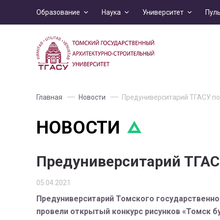
Образование
Наука
Университет
Пул
Главная
Новости
Предуниверситарий ТГАСУ под
НОВОСТИ
Предуниверситарий ТГАСУ
05.04.2021
Предуниверситарий Томского государственног
провели открытый конкурс рисунков «Томск б