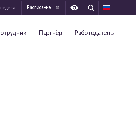
Расписание
я неделя
отрудник
Партнёр
Работодатель