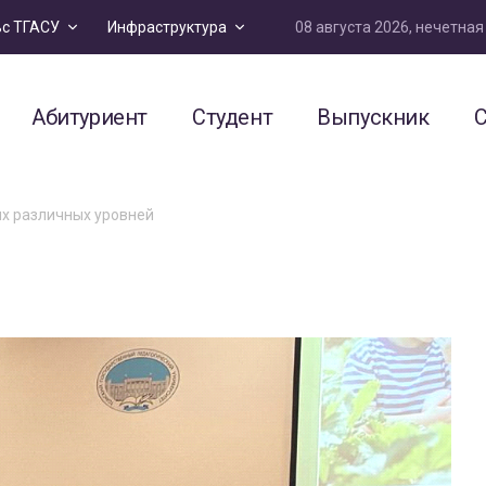
08 августа 2026, нечетна
ьс ТГАСУ
Инфраструктура
Абитуриент
Студент
Выпускник
С
х различных уровней