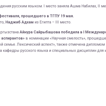
ния русским языком. I место заняла Ашма Набилах, II ме
естиваля, прошедшего в ТГПУ 19 мая.
то,
Наджиб Адхам
из Египта – III место.
ыргызстана
Айнура Сайрыбашова
победила в I Междунар
и аспирантов»
в номинации «Научная смелость», прошедше
ой семье. Лексический аспект», также отмечена дипломом
та кафедры русского языка и специальных дисциплин для