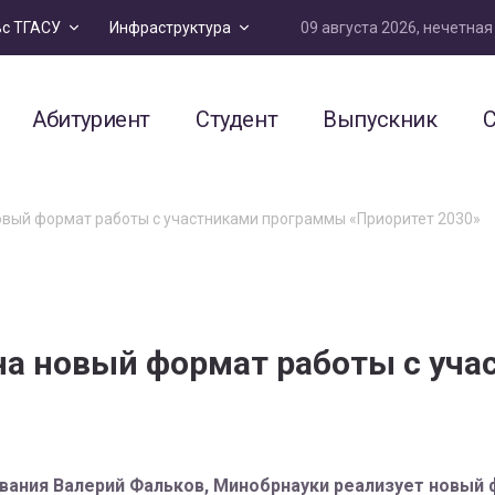
09 августа 2026, нечетна
ьс ТГАСУ
Инфраструктура
Абитуриент
Студент
Выпускник
С
овый формат работы с участниками программы «Приоритет 2030»
на новый формат работы с уч
вания Валерий Фальков, Минобрнауки реализует новый