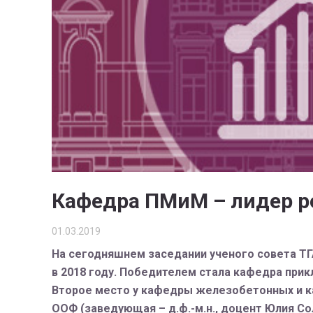
Кафедра ПМиМ – лидер р
01.03.2019
На сегодняшнем заседании ученого совета Т
в 2018 году. Победителем стала кафедра прик
Второе место у кафедры железобетонных и ка
ООФ (заведующая – д.ф.-м.н., доцент Юлия Со