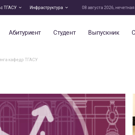
08 августа 2026, нечетна
ьс ТГАСУ
Инфраструктура
Абитуриент
Студент
Выпускник
С
инга кафедр ТГАСУ