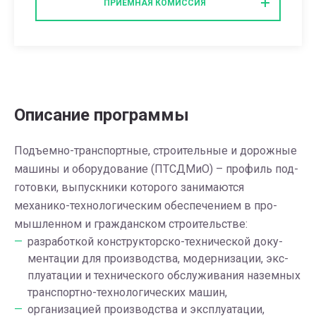
ПРИЕМНАЯ КОМИССИЯ
Описание программы
Подъемно-транспортные, строительные и дорожные
машины и оборудование (ПТСДМиО) – про­филь под­
го­тов­ки, выпускники которого занимаются
механико-технологическим обеспечением в про­
мыш­лен­ном и граж­дан­ском стро­и­тель­стве:
раз­ра­бот­кой кон­струк­тор­ско-тех­ни­че­ской до­ку­
мен­та­ции для про­из­вод­ства, мо­дер­ни­за­ции, экс­
плу­а­та­ции и тех­ни­че­ско­го об­слу­жи­ва­ния на­зем­ных
транс­порт­но-тех­но­ло­ги­че­ских машин,
ор­га­ни­за­ци­ей про­из­вод­ства и экс­плу­а­та­ции,