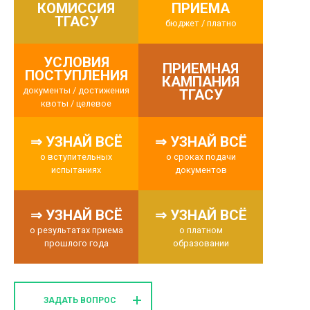
КОМИССИЯ
ПРИЕМА
ТГАСУ
бюджет / платно
УСЛОВИЯ
ПРИЕМНАЯ
ПОСТУПЛЕНИЯ
КАМПАНИЯ
документы / достижения
ТГАСУ
квоты / целевое
⇒ УЗНАЙ ВСЁ
⇒ УЗНАЙ ВСЁ
о вступительных
о сроках подачи
испытаниях
документов
⇒ УЗНАЙ ВСЁ
⇒ УЗНАЙ ВСЁ
о результатах приема
о платном
прошлого года
образовании
ЗАДАТЬ ВОПРОС