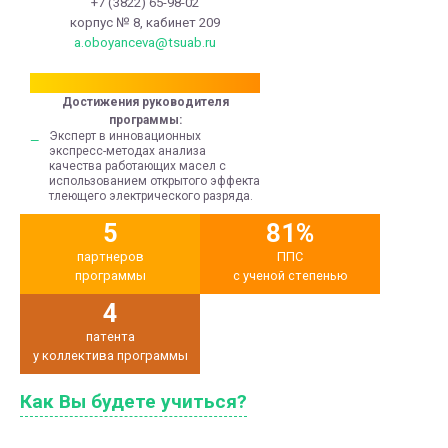
+7 (3822) 65-98-02
корпус № 8, кабинет 209
a.oboyanceva@tsuab.ru
Достижения руководителя
программы:
Эксперт в инновационных
экспресс-методах анализа
качества работающих масел с
использованием открытого эффекта
тлеющего электрического разряда.
5
81%
партнеров
ППС
программы
с ученой степенью
4
патента
у коллектива программы
Как Вы будете учиться?