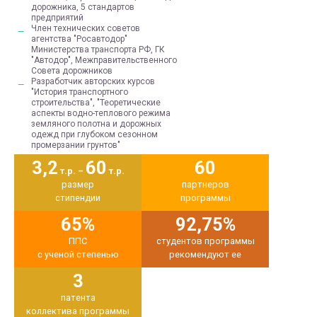
дорожника, 5 стандартов
предприятий
Член технических советов
агентства "Росавтодор"
Министерства транспорта РФ, ГК
"Автодор", Межправительственного
Совета дорожников
Разработчик авторских курсов
"История транспортного
строительства", "Теоретические
аспекты водно-теплового режима
земляного полотна и дорожных
одежд при глубоком сезонном
промерзании грунтов"
3,2
60
60
т.р. –
т.р.
размер
партнеров
стипендии
программы
65%
92,75%
ППС
студентов программы
с ученой степенью
рекомендуют ее
3
патента
коллектива программы