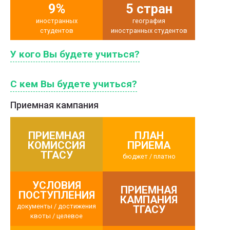
9%
5 стран
иностранных
география
студентов
иностранных студентов
У кого Вы будете учиться?
С кем Вы будете учиться?
Приемная кампания
ПРИЕМНАЯ
ПЛАН
КОМИССИЯ
ПРИЕМА
ТГАСУ
бюджет / платно
УСЛОВИЯ
ПРИЕМНАЯ
ПОСТУПЛЕНИЯ
КАМПАНИЯ
документы / достижения
ТГАСУ
квоты / целевое