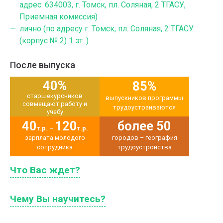
адрес: 634003, г. Томск, пл. Соляная, 2 ТГАСУ,
Приемная комиссия)
лично (по адресу г. Томск, пл. Соляная, 2 ТГАСУ
(корпус № 2) 1 эт. )
После выпуска
40%
85%
старшекурсников
выпускников программы
совмещают работу и
трудоустраиваются
учебу
40
120
более 50
т.р. –
т.р.
зарплата молодого
городов – география
сотрудника
трудоустройства
Что Вас ждет?
Чему Вы научитесь?