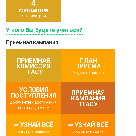
4
преподавателя
из индустрии
У кого Вы будете учиться?
Приемная кампания
ПРИЕМНАЯ
ПЛАН
КОМИССИЯ
ПРИЕМА
ТГАСУ
бюджет / платно
УСЛОВИЯ
ПРИЕМНАЯ
ПОСТУПЛЕНИЯ
КАМПАНИЯ
документы / достижения
ТГАСУ
квоты / целевое
⇒ УЗНАЙ ВСЁ
⇒ УЗНАЙ ВСЁ
о вступительных
о сроках подачи