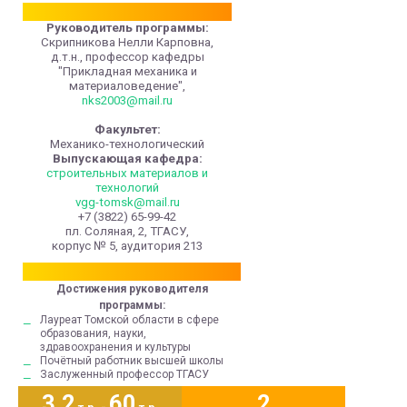
Руководитель программы:
Скрипникова Нелли Карповна,
д.т.н., профессор кафедры
"Прикладная механика и
материаловедение",
nks2003@mail.ru
Факультет:
Механико-технологический
Выпускающая кафедра:
строительных материалов и
технологий
vgg-tomsk@mail.ru
+7 (3822) 65-99-42
пл. Соляная, 2, ТГАСУ,
корпус № 5, аудитория 213
Достижения руководителя
программы:
Лауреат Томской области в сфере
образования, науки,
здравоохранения и культуры
Почётный работник высшей школы
Заслуженный профессор ТГАСУ
3,2
60
2