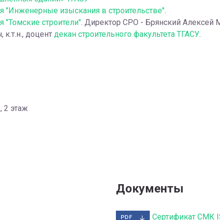
я "Инженерные изыскания в строительстве"
.
я "Томские строители"
. Директор СРО - Брянский Алексей 
к.т.н., доцент
декан строительного факультета ТГАСУ
.
, 2 этаж
Документы
Сертификат СМК I
PDF