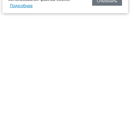
Отклонить
Подробнее
оизводства
634003, г. Томск, пл. Соляная, 2,
ТГАСУ, корпус 2, 1 этаж, аудитория
2-61
109
иссия
+7 (3822) 65-36-93
+7 (3822) 90-33-06
6-93
pk@tsuab.ru