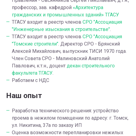
Правления - Овсянников Сергей Николаевич, д.т.н.,
профессор, зав. кафедрой
«Архитектура
гражданских и промышленных зданий» ТГАСУ
ТГАСУ входит в реестр членов
СРО "Ассоциация
"Инженерные изыскания в строительстве"
.
ТГАСУ входит в реестр членов
СРО "Ассоциация
"Томские строители"
. Директор СРО - Брянский
Алексей Михайлович, выпускник ТИСИ 1970 года.
Член Совета СРО - Малиновский Анатолий
Павлович, к.т.н., доцент
декан строительного
факультета ТГАСУ
.
Работаем с НДС
Наш опыт
Разработка технического решения: устройство
проема в нежилом помещении по адресу: г. Томск,
ул. Никитина, 37а по заказу ИП
Оценка возможности перепланировки нежилых