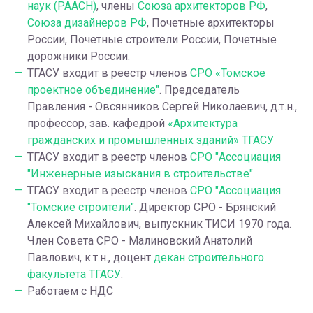
наук (РААСН)
, члены
Союза архитекторов РФ
,
Союза дизайнеров РФ
, Почетные архитекторы
России, Почетные строители России, Почетные
дорожники России.
ТГАСУ входит в реестр членов
СРО «Томское
проектное объединение"
. Председатель
Правления - Овсянников Сергей Николаевич, д.т.н.,
профессор, зав. кафедрой
«Архитектура
гражданских и промышленных зданий» ТГАСУ
ТГАСУ входит в реестр членов
СРО "Ассоциация
"Инженерные изыскания в строительстве"
.
ТГАСУ входит в реестр членов
СРО "Ассоциация
"Томские строители"
. Директор СРО - Брянский
Алексей Михайлович, выпускник ТИСИ 1970 года.
Член Совета СРО - Малиновский Анатолий
Павлович, к.т.н., доцент
декан строительного
факультета ТГАСУ
.
Работаем с НДС