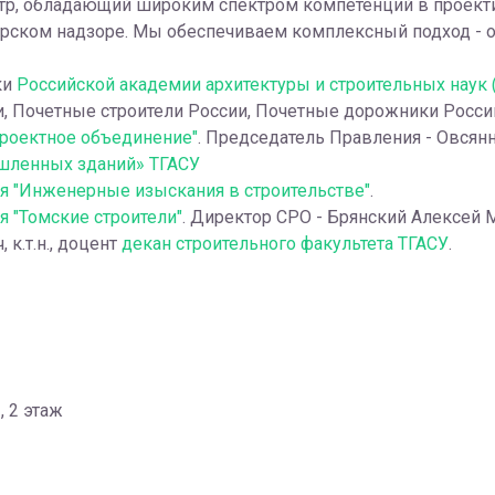
тр, обладающий широким спектром компетенций в проекти
торском надзоре. Мы обеспечиваем комплексный подход - 
ки
Российской академии архитектуры и строительных наук 
и, Почетные строители России, Почетные дорожники Росси
роектное объединение"
. Председатель Правления - Овсянни
шленных зданий» ТГАСУ
я "Инженерные изыскания в строительстве"
.
я "Томские строители"
. Директор СРО - Брянский Алексей 
к.т.н., доцент
декан строительного факультета ТГАСУ
.
, 2 этаж