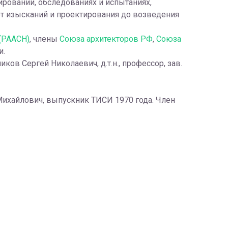
ровании, обследованиях и испытаниях,
от изысканий и проектирования до возведения
(РААСН)
, члены
Союза архитекторов РФ
,
Союза
и.
ков Сергей Николаевич, д.т.н., профессор, зав.
Михайлович, выпускник ТИСИ 1970 года. Член