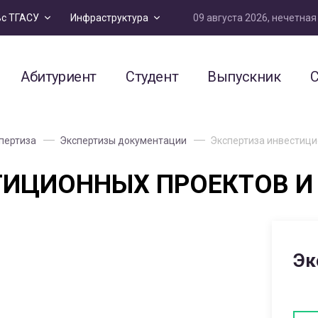
09 августа 2026, нечетна
ьс ТГАСУ
Инфраструктура
Абитуриент
Студент
Выпускник
С
пертиза
Экспертизы документации
Экспертиза инвестици
ТИЦИОННЫХ ПРОЕКТОВ И
Эк