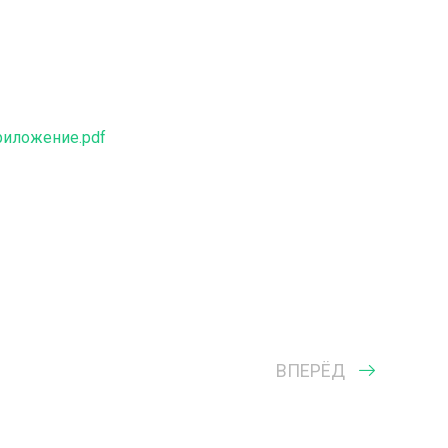
иложение.pdf
ВПЕРЁД