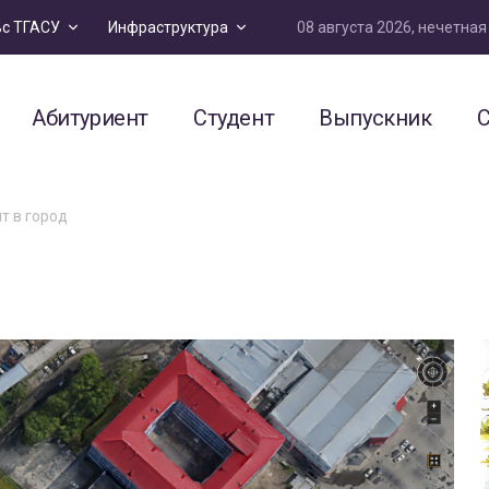
08 августа 2026, нечетна
ьс ТГАСУ
Инфраструктура
Абитуриент
Студент
Выпускник
С
т в город