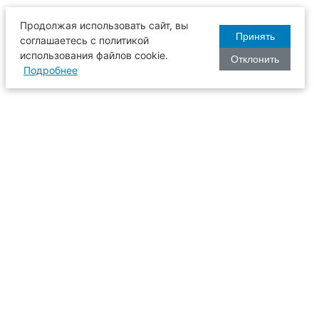
Продолжая использовать сайт, вы
Принять
соглашаетесь с политикой
использования файлов cookie.
Отклонить
Подробнее
оизводства
634003, г. Томск, пл. Соляная, 2,
ТГАСУ, корпус 2, 1 этаж, аудитория