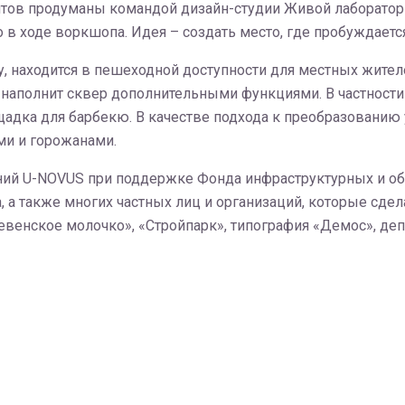
нтов продуманы командой дизайн-студии Живой лаборатори
во в ходе воркшопа. Идея – создать место, где пробуждает
, находится в пешеходной доступности для местных жите
наполнит сквер дополнительными функциями. В частности
дка для барбекю. В качестве подхода к преобразованию 
и и горожанами.
ий U-NOVUS при поддержке Фонда инфраструктурных и о
 а также многих частных лиц и организаций, которые сдела
венское молочко», «Стройпарк», типография «Демос», деп