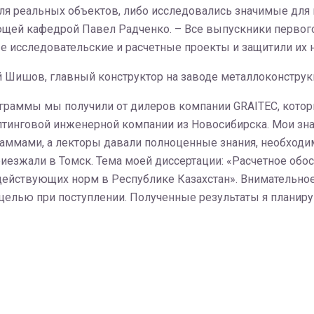
для реальных объектов, либо исследовались значимые для
щей кафедрой Павел Радченко. – Все выпускники первого
 исследовательские и расчетные проекты и защитили их н
 Шишов, главный конструктор на заводе металлоконструкци
ограммы мы получили от дилеров компании GRAITEC, кото
алтинговой инженерной компании из Новосибирска. Мои зна
раммами, а лекторы давали полноценные знания, необходи
иезжали в Томск. Тема моей диссертации: «Расчетное обос
 действующих норм в Республике Казахстан». Внимательно
целью при поступлении. Полученные результаты я планир