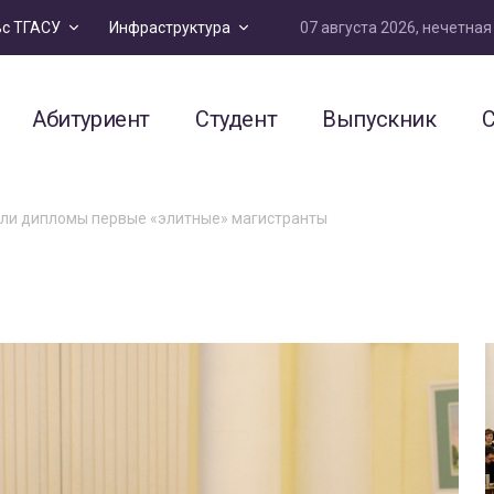
07 августа 2026, нечетна
ьс ТГАСУ
Инфраструктура
Абитуриент
Студент
Выпускник
С
или дипломы первые «элитные» магистранты