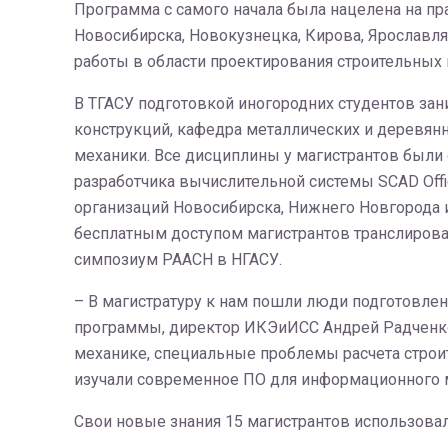
Программа с самого начала была нацелена на пр
Новосибирска, Новокузнецка, Кирова, Ярославля
работы в области проектирования строительных
В ТГАСУ подготовкой иногородних студентов за
конструкций, кафедра металлических и деревян
механики. Все дисциплины у магистрантов были
разработчика вычислительной системы SCAD Offi
организаций Новосибирска, Нижнего Новгорода и
бесплатным доступом магистрантов транслиров
симпозиум РААСН в НГАСУ.
– В магистратуру к нам пошли люди подготовле
программы, директор ИКЭиИСС Андрей Радченко.
механике, специальные проблемы расчета строит
изучали современное ПО для информационного м
Свои новые знания 15 магистрантов использовал