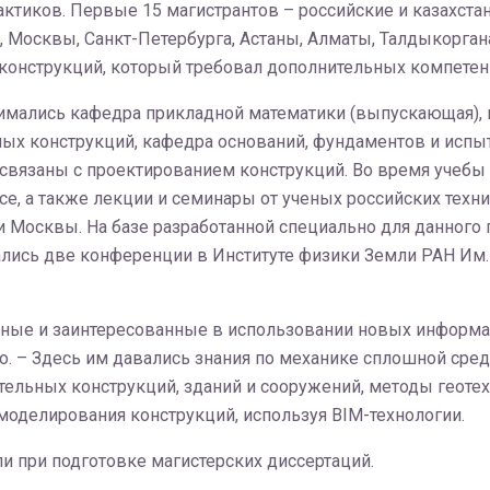
актиков. Первые 15 магистрантов – российские и казахст
, Москвы, Санкт-Петербурга, Астаны, Алматы, Талдыкорган
 конструкций, который требовал дополнительных компетен
нимались кафедра прикладной математики (выпускающая)
ных конструкций, кафедра оснований, фундаментов и испы
 связаны с проектированием конструкций. Во время учебы
ce, а также лекции и семинары от ученых российских техн
 Москвы. На базе разработанной специально для данного
ались две конференции в Институте физики Земли РАН Им
нные и заинтересованные в использовании новых информац
 – Здесь им давались знания по механике сплошной сред
ельных конструкций, зданий и сооружений, методы геотех
оделирования конструкций, используя BIM-технологии.
и при подготовке магистерских диссертаций.