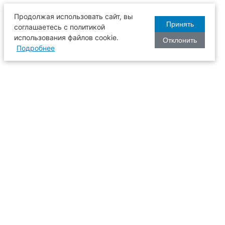
Продолжая использовать сайт, вы
Принять
соглашаетесь с политикой
использования файлов cookie.
Отклонить
Подробнее
оизводства
634003, г. Томск, пл. Соляная, 2,
ТГАСУ, корпус 2, 1 этаж, аудитория
2-61
109