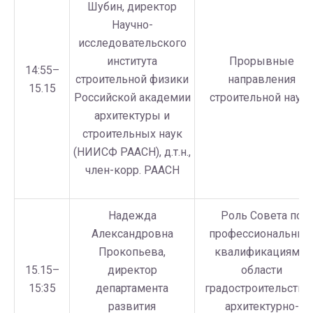
Шубин, директор
Научно-
исследовательского
института
Прорывные
14:55–
строительной физики
направления
15.15
Российской академии
строительной наук
архитектуры и
строительных наук
(НИИСФ РААСН), д.т.н.,
член-корр. РААСН
Надежда
Роль Совета по
Александровна
профессиональны
Прокопьева,
квалификациям в
15.15–
директор
области
15:35
департамента
градостроительства
развития
архитектурно-