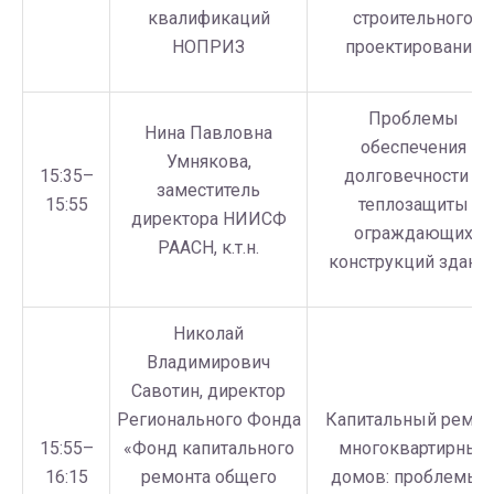
квалификаций
строительного
НОПРИЗ
проектирования
Проблемы
Нина Павловна
обеспечения
Умнякова,
15:35–
долговечности и
заместитель
15:55
теплозащиты
директора НИИСФ
ограждающих
РААСН, к.т.н.
конструкций здани
Николай
Владимирович
Савотин, директор
Регионального Фонда
Капитальный ремон
15:55–
«Фонд капитального
многоквартирных
16:15
ремонта общего
домов: проблемы 