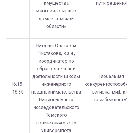
имущества
пути решения
многоквартирных
домов Томской
области»
Наталья Олеговна
Чистякова, к.э.н.,
координатор по
образовательной
деятельности Школы
Глобальная
16:15–
инженерного
конкурентоспособнос
16:35
предпринимательства
региона: миф или
Национального
неизбежность?
исследовательского
Томского
политехнического
университета