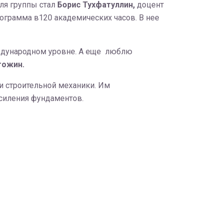
ля группы стал
Борис Тухфатуллин,
доцент
ограмма в120 академических часов. В нее
международном уровне. А еще люблю
гожин.
и строительной механики. Им
силения фундаментов.