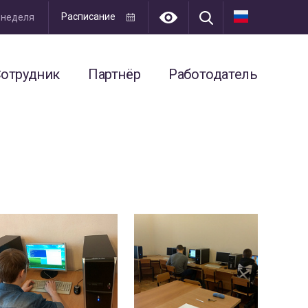
Расписание
я неделя
отрудник
Партнёр
Работодатель