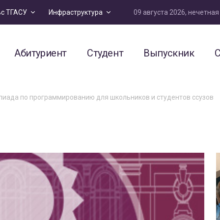
09 августа 2026, нечетна
ьс ТГАСУ
Инфраструктура
Абитуриент
Студент
Выпускник
С
пиада по программированию для школьников и студентов ссузов