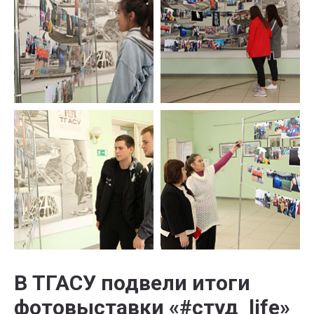
В ТГАСУ подвели итоги
фотовыставки «#студ_life»