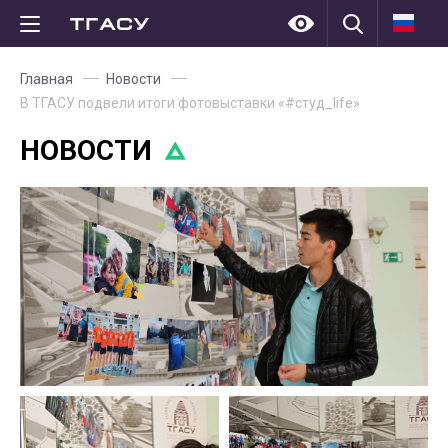
Главная
Новости
В ТГАСУ подвели итоги фотовыставки «#студ_life»
НОВОСТИ