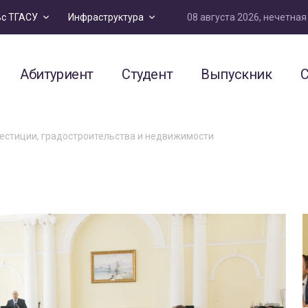
08 августа 2026, нечетна
ьс ТГАСУ
Инфраструктура
Абитуриент
Студент
Выпускник
С
естиции, градостроительства и недвижимости