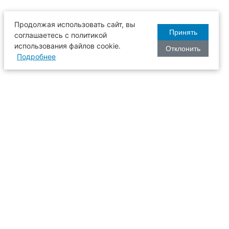
Продолжая использовать сайт, вы
Принять
соглашаетесь с политикой
использования файлов cookie.
Отклонить
Подробнее
оизводства
634003, г. Томск, пл. Соляная, 2,
ТГАСУ, корпус 2, 1 этаж, аудитория