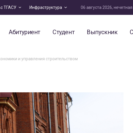
06 августа 2026, нечетна
ьс ТГАСУ
Инфраструктура
Абитуриент
Студент
Выпускник
С
кономики и управления строительством