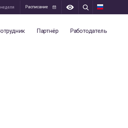
Расписание
я неделя
отрудник
Партнёр
Работодатель