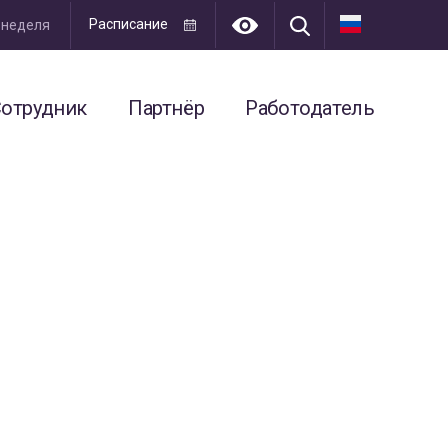
Расписание
я неделя
отрудник
Партнёр
Работодатель