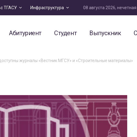
08 августа 2026, нечетна
ьс ТГАСУ
Инфраструктура
Абитуриент
Студент
Выпускник
С
 доступны журналы «Вестник МГСУ» и «Строительные материалы»