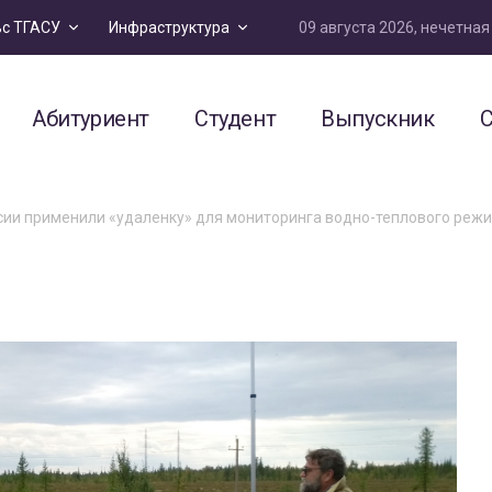
09 августа 2026, нечетна
ьс ТГАСУ
Инфраструктура
Абитуриент
Студент
Выпускник
С
ии применили «удаленку» для мониторинга водно-теплового режи