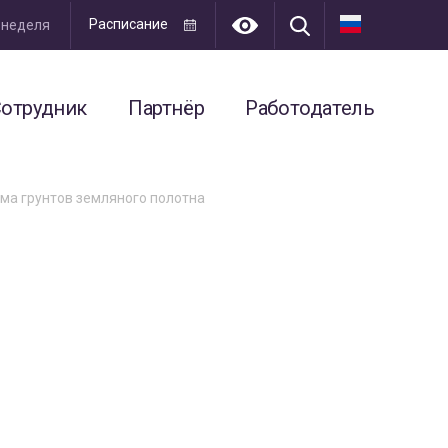
Расписание
я неделя
отрудник
Партнёр
Работодатель
ма грунтов земляного полотна