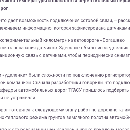
чиков температуры и влажности через облачный серви
рог.
, что дает возможность подключения сотовой связи, – ра
леживаем информацию, которая зафиксирована датчиками, 
кспериментальный километр» на автодороге «Богашево – Л
нять показания датчиков. Здесь же объект исследования н
анционную связь с датчиками, чтобы периодически снимат
и «удаленки» были сложности по подключению регистрато
й компанией. Сначала разработчики говорили, что подключ
м кафедры автомобильных дорог ТГАСУ пришлось подбирать
 не устраивали.
ог готовятся к следующему этапу работ по дорожно-кли
но-теплового режима грунтов земляного полотна автомоби
что к его реализации нам удалось широко привлечь моло