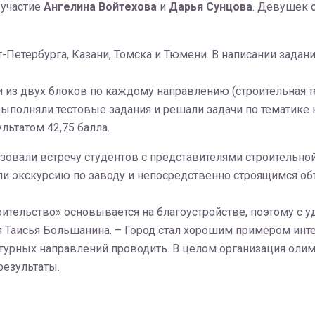
 участие
Ангелина Войтехова
и
Дарья Сунцова
. Девушек 
-Петербурга, Казани, Томска и Тюмени. В написании задан
 из двух блоков по каждому направлению (строительная те
выполняли тестовые задания и решали задачи по тематике 
льтатом 42,75 балла.
овали встречу студентов с представителями строительной
ели экскурсию по заводу и непосредственно строящимся о
оительство» основывается на благоустройстве, поэтому с
я Таисья Большанина. – Город стал хорошим примером ин
ектурных направлений проводить. В целом организация ол
езультаты.