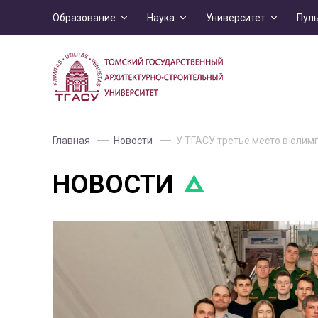
Образование
Наука
Университет
Пул
Главная
Новости
У ТГАСУ третье место в олим
НОВОСТИ