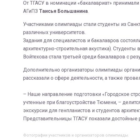
От ТГАСУ в номинации «бакалавриат» принимали
АГиПЗ
Таисья Большанина
.
Участниками олимпиады стали студенты из Санкт
различных университетов.
Задания для специалистов и бакалавров состояли
архитектурно-строительная акустика). Студенты 
Войтехова стала третьей среди бакалавров с резу
Дополнительно организаторы олимпиады организ
рассказали о сфере деятельности, а также пров
– Наше направление подготовки «Городское стр
учтенные при благоустройстве Тюмени, – делитс
экскурсии для генпланистов и студентов архит
Представительницы ТГАСУ показали достойные р
Фотографии участников и организаторов олимпиады.