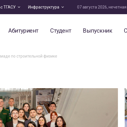
07 августа 2026, нечетна
ьс ТГАСУ
Инфраструктура
Абитуриент
Студент
Выпускник
С
пиаде по строительной физике