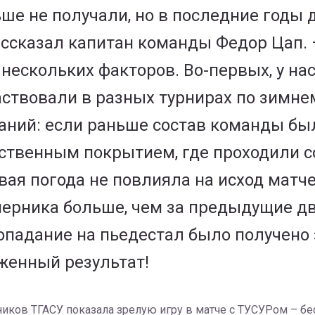
ьше не получали, но в последние годы
ассказал капитан команды Федор Цап. –
 нескольких факторов. Во-первых, у нас
ствовали в разных турнирах по зимнем
ий: если раньше состав команды был 5
сственным покрытием, где проходили с
ая погода не повлияла на исход матчей
перника больше, чем за предыдущие дв
падание на пьедестал было получено з
уженный результат!
ников ТГАСУ показала зрелую игру в матче с ТУСУРом – б