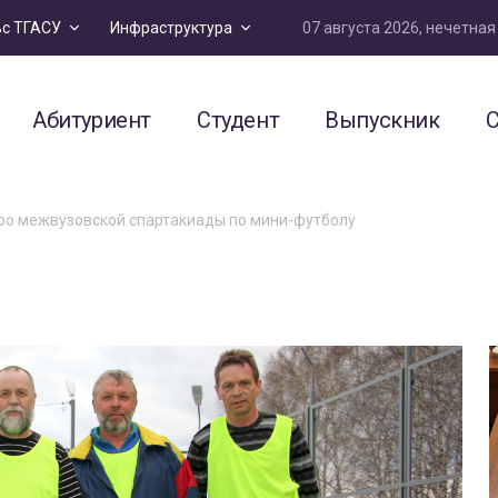
07 августа 2026, нечетна
ьс ТГАСУ
Инфраструктура
Абитуриент
Студент
Выпускник
С
бро межвузовской спартакиады по мини-футболу