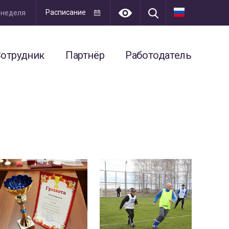
Расписание
я неделя
отрудник
Партнёр
Работодатель