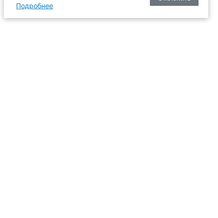
Подробнее
оизводства
634003, г. Томск, пл. Соляная, 2,
ТГАСУ, корпус 2, 1 этаж, аудитория
2-61
109
иссия
+7 (3822) 65-36-93
+7 (3822) 90-33-06
6-93
pk@tsuab.ru