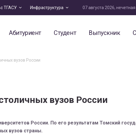
07 августа 2026, нечетна
ьс ТГАСУ
Инфраструктура
Абитуриент
Студент
Выпускник
С
ичных вузов России
столичных вузов России
верситетов России. По его результатам Томский госу
ных вузов страны.