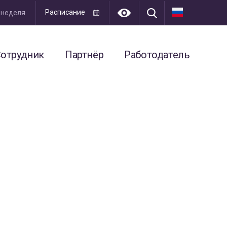
Расписание
я неделя
отрудник
Партнёр
Работодатель