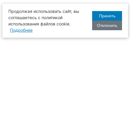
Продолжая использовать сайт, вы
Принять
соглашаетесь с политикой
использования файлов cookie.
Отклонить
Подробнее
оизводства
634003, г. Томск, пл. Соляная, 2,
ТГАСУ, корпус 2, 1 этаж, аудитория