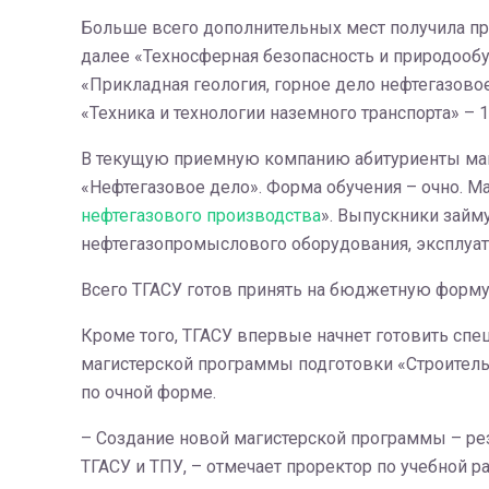
Больше всего дополнительных мест получила про
далее «Техносферная безопасность и природообу
«Прикладная геология, горное дело нефтегазовое
«Техника и технологии наземного транспорта» – 1
В текущую приемную компанию абитуриенты ма
«Нефтегазовое дело». Форма обучения – очно. М
нефтегазового производства
». Выпускники займ
нефтегазопромыслового оборудования, эксплуата
Всего ТГАСУ готов принять на бюджетную форму 
Кроме того, ТГАСУ впервые начнет готовить спе
магистерской программы подготовки «Строительс
по очной форме.
– Создание новой магистерской программы – рез
ТГАСУ и ТПУ, – отмечает проректор по учебной р