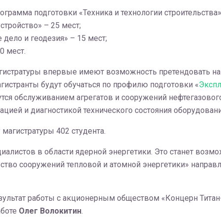
грамма подготовки «Техника и технологии строительства» 
стройство» – 25 мест;
 дело и геодезия» – 15 мест;
0 мест.
гистратуры впервые имеют возможность претендовать на
агистранты будут обучаться по профилю подготовки «
Экспл
утся обслуживанием агрегатов и сооружений нефтегазового
цией и диагностикой технического состояния оборудовани
магистратуры 402 студента.
циалистов в области ядерной энергетики. Это станет воз
тво сооружений тепловой и атомной энергетики» направле
ультат работы с акционерным обществом «Концерн Титан-2»
аботе
Олег Волокитин
.