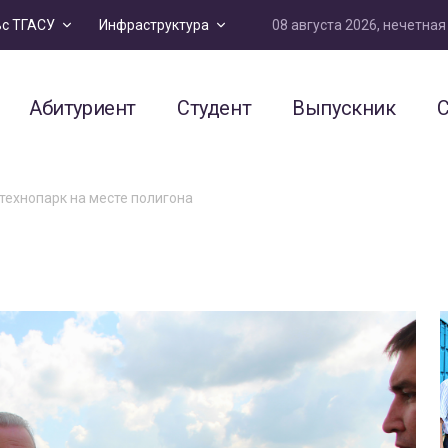
08 августа 2026, нечетна
ьс ТГАСУ
Инфраструктура
Абитуриент
Студент
Выпускник
С
технопарк на месте полигона