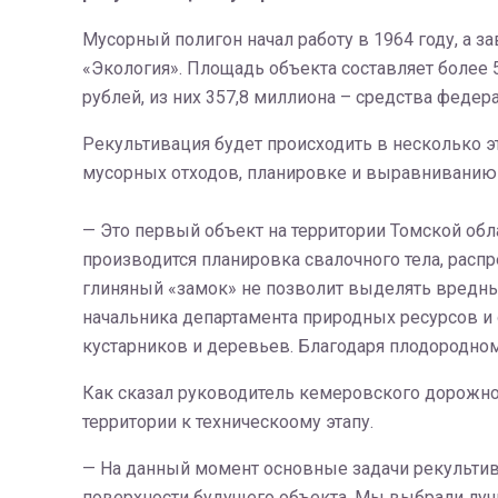
Мусорный полигон начал работу в 1964 году, а з
«Экология». Площадь объекта составляет более 
рублей, из них 357,8 миллиона – средства федер
Рекультивация будет происходить в несколько э
мусорных отходов, планировке и выравниванию 
— Это первый объект на территории Томской обл
производится планировка свалочного тела, расп
глиняный «замок» не позволит выделять вредн
начальника департамента природных ресурсов и
кустарников и деревьев. Благодаря плодородном
Как сказал руководитель кемеровского дорожн
территории к техническоому этапу.
— На данный момент основные задачи рекультив
поверхности будущего объекта. Мы выбрали лучш