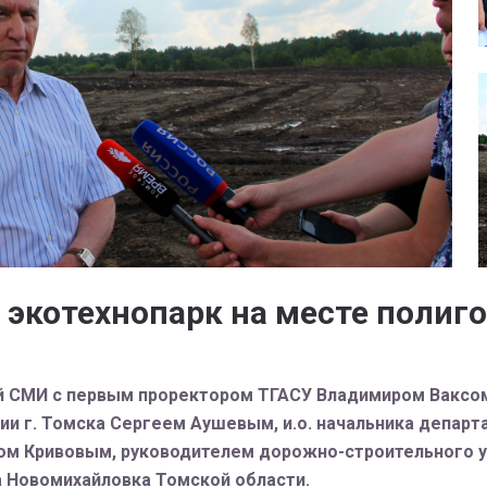
 экотехнопарк на месте полиг
лей СМИ с первым проректором ТГАСУ Владимиром Ваксо
ии г. Томска Сергеем Аушевым, и.о. начальника департ
 Кривовым, руководителем дорожно-строительного уп
а Новомихайловка Томской области.