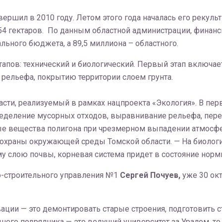
авершил в 2010 году. Летом этого года началась его рекул
54 гектаров. По данным областной администрации, финанси
ального бюджета, а 89,5 миллиона – областного.
тапов: технический и биологический. Первый этап включае
рельефа, покрытию территории слоем грунта.
асти, реализуемый в рамках нацпроекта «Экология». В пер
ределение мусорных отходов, выравнивание рельефа, пере
ые вещества полигона при чрезмерном выпадении атмосф
 охраны окружающей среды Томской области. — На биологи
у слою почвы, корневая система придет в состояние норм
о-строительного управления №1
Сергей Почуев,
уже 30 окт
ации — это демонтировать старые строения, подготовить 
его подрядчика — это ведущий университет за Уралом, то