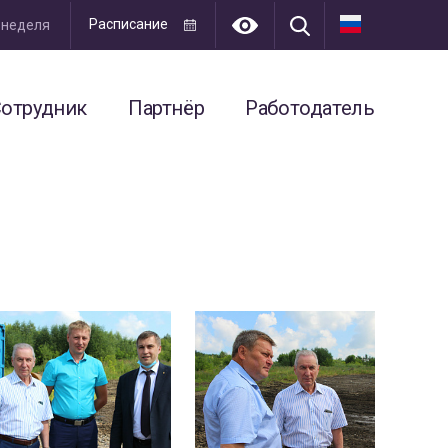
Расписание
я неделя
отрудник
Партнёр
Работодатель