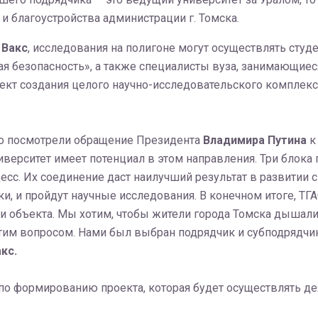
и благоустройства администрации г. Томска.
 Вакс
, исследования на полигоне могут осуществлять ст
 безопасность», а также специалисты вуза, занимающиеся
ект создания целого научно-исследовательского комплекс
но посмотрели обращение Президента
Владимира Путина
к
ниверситет имеет потенциал в этом направления. Три бло
цесс. Их соединение даст наилучший результат в развитии
ки, и пройдут научные исследования. В конечном итоге, ТГ
ии объекта. Мы хотим, чтобы жители города Томска дышал
этим вопросом. Нами был выбран подрядчик и субподрядчи
кс.
 по формированию проекта, которая будет осуществлять де