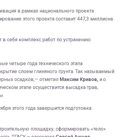
ьтивация в рамках национального проекта
рование этого проекта составит 447,3 миллиона
т в себя комплекс работ по устранению
вые четыре года технического этапа
крытие слоем глиняного грунта. Так называемый
ерных осадков,— отметил
Максим Кривов,
и.о.
ческом этапе осуществится высадка трав,
ы.
ября этого года завершится подготовка
строительную площадку, сформировать «тело»
 есть ТГАСУ,— рассказал
Сергей Аушев,